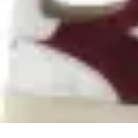
DéchetSmart
Réduction des déchets
Recyclage
Comparatifs
Avis d'experts
Déchetteri
DéchetSmart