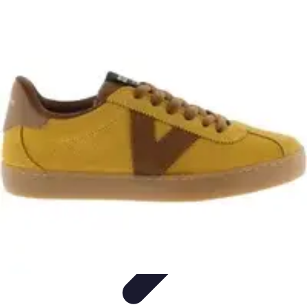
DéchetSmart
Réduction des déchets
Recyclage
Comparatifs
Avis
d'experts
Déchetterie
DéchetSmart