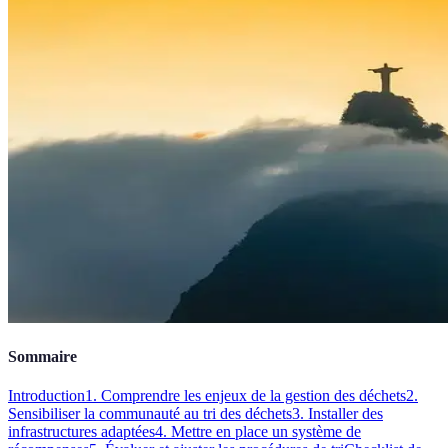
Sommaire
Introduction
1. Comprendre les enjeux de la gestion des déchets
2.
Sensibiliser la communauté au tri des déchets
3. Installer des
infrastructures adaptées
4. Mettre en place un système de