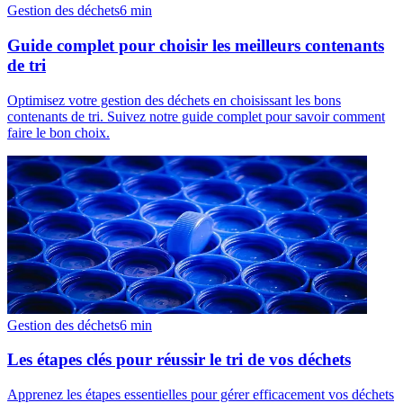
Gestion des déchets
6
min
Guide complet pour choisir les meilleurs contenants
de tri
Optimisez votre gestion des déchets en choisissant les bons
contenants de tri. Suivez notre guide complet pour savoir comment
faire le bon choix.
Gestion des déchets
6
min
Les étapes clés pour réussir le tri de vos déchets
Apprenez les étapes essentielles pour gérer efficacement vos déchets