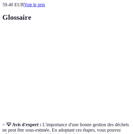
59.40
EUR
Voir le prix
Glossaire
Terme
Définition
Processus de séparation des différents types de
Tri des
déchets pour optimiser leur recyclage et leur
déchets
traitement.
Déchets
Déchets issus de la matière vivante, tels que les
organiques
restes alimentaires et les déchets de jardin.
Transformation des déchets organiques en compost,
Compostage
un engrais naturel.
>
💡 Avis d'expert :
L'importance d'une bonne gestion des déchets
ne peut être sous-estimée. En adoptant ces étapes, vous pouvez