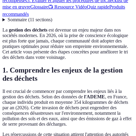
récompenses
5. Évaluer et ajuster les procédures de tri
Checklist de
mise en œuvre
Glossaire
📺 Ressource Vidéo
Quiz rapide
Produits
recommandés
Sommaire
(
11
sections
)
La
gestion des déchets
est devenue un enjeu majeur dans nos
sociétés modernes. En 2026, où la prise de conscience écologique
est plus forte que jamais, chaque communauté doit adopter des
pratiques optimales pour réduire son empreinte environnementale.
Cet article vous présente des étapes concrètes pour améliorer le tri
des déchets dans votre voisinage.
1. Comprendre les enjeux de la gestion
des déchets
Il est crucial de commencer par comprendre les enjeux liés à la
gestion des déchets. Selon des données de
l'ADEME
, en France,
chaque individu produit en moyenne 354 kilogrammes de déchets
par an (2026). Cette invasion de déchets peut engendrer des
conséquences désastreuses sur l'environnement, notamment la
pollution des sols et des eaux, ainsi que des émissions de gaz à effet
de serre provenant des décharges.
Les répercussions de cette situation attirent l'attention des autorités