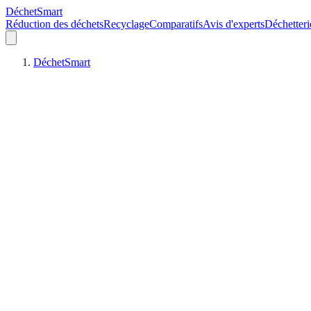
DéchetSmart
Réduction des déchets
Recyclage
Comparatifs
Avis d'experts
Déchetteri
DéchetSmart