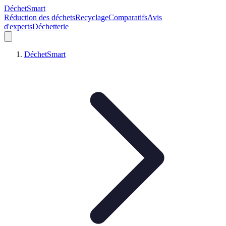
DéchetSmart
Réduction des déchets
Recyclage
Comparatifs
Avis
d'experts
Déchetterie
DéchetSmart