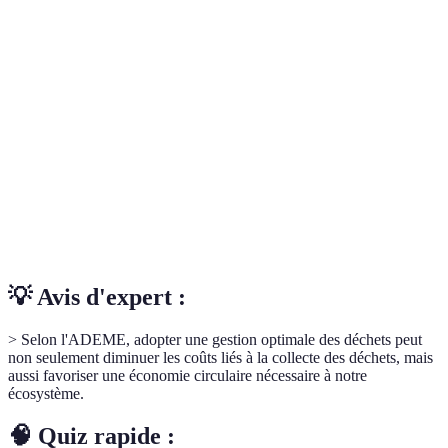
Terme
Définition
Déchets
Matériaux pouvant être traités et réutilisés pour
recyclables
créer de nouveaux produits.
Processus de décomposition des matières
Compostage
organiques pour produire un fertilisant naturel.
Quantité de nourriture qui n'est pas consommée et
Gaspillage
perdue, représentant un impact environnemental
alimentaire
important.
💡 Avis d'expert :
> Selon l'ADEME, adopter une gestion optimale des déchets peut
non seulement diminuer les coûts liés à la collecte des déchets, mais
aussi favoriser une économie circulaire nécessaire à notre
écosystème.
🧠 Quiz rapide :