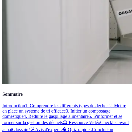
Sommaire
Introduction
1. Comprendre les différents types de déchets
2. Mettre
en place un système de tri efficace
3. Initier un compostage
domestique
4. Réduire le gaspillage alimentaire
5. S'informer et se
former sur la gestion des déchets
📺 Ressource Vidéo
Checklist avant
achat
Glossaire
💡 Avis d'expert :
🧠 Quiz rapide :
Conclusion