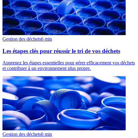
Gestion des déchets
6
min
Les étapes clés pour réussir le tri de vos déchets
Apprenez les étapes essentielles pour gérer efficacement vos déchets
et contribuer à un environnement plus propre.
Gestion des déchets
6
min