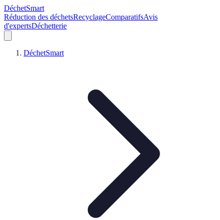
DéchetSmart
Réduction des déchets
Recyclage
Comparatifs
Avis
d'experts
Déchetterie
DéchetSmart