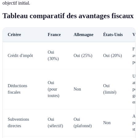
objectif initial.
Tableau comparatif des avantages fiscaux
Critère
France
Allemagne
États-Unis
Ve
Fra
Oui
Crédit d'impôt
Oui (25%)
Oui (20%)
av
(30%)
po
US
Oui
att
Déductions
Oui
(pour
Non
po
fiscales
(limité)
toutes)
gr
ent
Al
Subventions
Oui
Oui
Non
pou
directes
(sélectif)
(plafonné)
sta