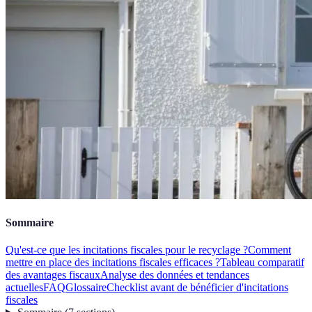
Sommaire
Qu'est-ce que les incitations fiscales pour le recyclage ?
Comment
mettre en place des incitations fiscales efficaces ?
Tableau comparatif
des avantages fiscaux
Analyse des données et tendances
actuelles
FAQ
Glossaire
Checklist avant de bénéficier d'incitations
fiscales