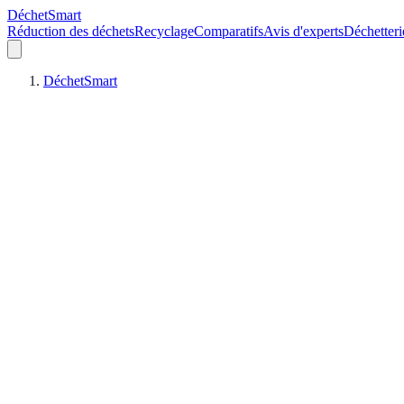
DéchetSmart
Réduction des déchets
Recyclage
Comparatifs
Avis d'experts
Déchetteri
DéchetSmart