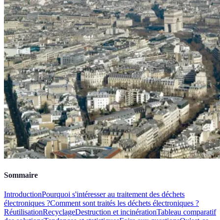
Sommaire
Introduction
Pourquoi s'intéresser au traitement des déchets
électroniques ?
Comment sont traités les déchets électroniques ?
Réutilisation
Recyclage
Destruction et incinération
Tableau comparatif