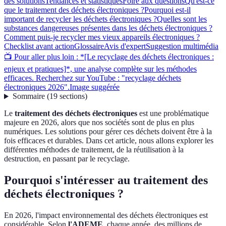
des solutions
Tendances et statistiques
Foire aux questions
Qu'est-ce
que le traitement des déchets électroniques ?
Pourquoi est-il
important de recycler les déchets électroniques ?
Quelles sont les
substances dangereuses présentes dans les déchets électroniques ?
Comment puis-je recycler mes vieux appareils électroniques ?
Checklist avant action
Glossaire
Avis d'expert
Suggestion multimédia
📺 Pour aller plus loin : *[Le recyclage des déchets électroniques :
enjeux et pratiques]*, une analyse complète sur les méthodes
efficaces. Recherchez sur YouTube : "recyclage déchets
électroniques 2026".
Image suggérée
Sommaire
(
19
sections
)
Le
traitement des déchets électroniques
est une problématique
majeure en 2026, alors que nos sociétés sont de plus en plus
numériques. Les solutions pour gérer ces déchets doivent être à la
fois efficaces et durables. Dans cet article, nous allons explorer les
différentes méthodes de traitement, de la réutilisation à la
destruction, en passant par le recyclage.
Pourquoi s'intéresser au traitement des
déchets électroniques ?
En 2026, l'impact environnemental des déchets électroniques est
considérable. Selon
l'ADEME
, chaque année, des millions de