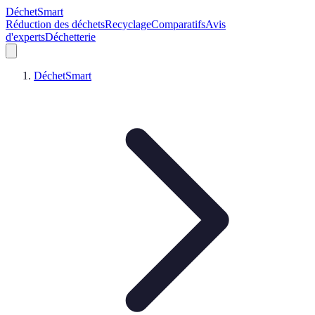
DéchetSmart
Réduction des déchets
Recyclage
Comparatifs
Avis
d'experts
Déchetterie
DéchetSmart