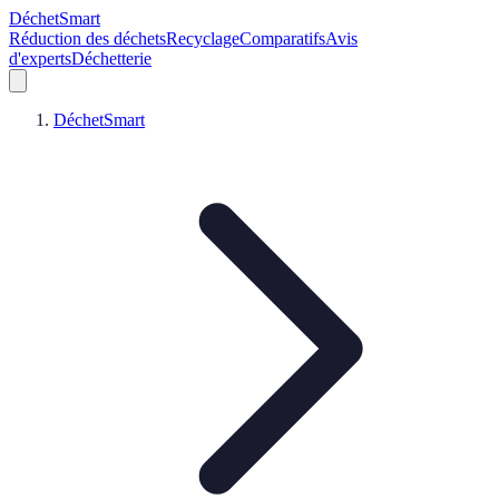
DéchetSmart
Réduction des déchets
Recyclage
Comparatifs
Avis
d'experts
Déchetterie
DéchetSmart