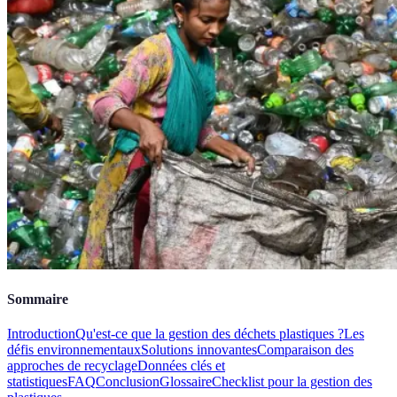
Sommaire
Introduction
Qu'est-ce que la gestion des déchets plastiques ?
Les
défis environnementaux
Solutions innovantes
Comparaison des
approches de recyclage
Données clés et
statistiques
FAQ
Conclusion
Glossaire
Checklist pour la gestion des