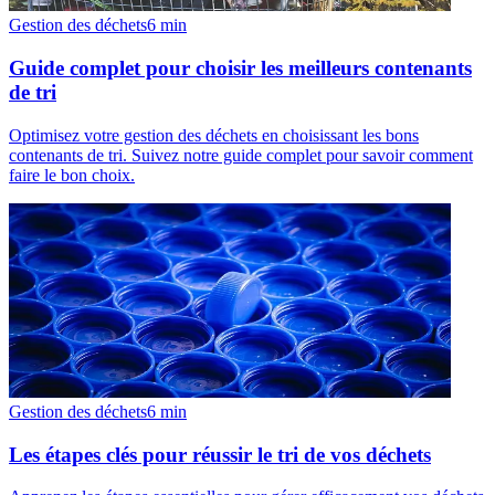
Gestion des déchets
6
min
Guide complet pour choisir les meilleurs contenants
de tri
Optimisez votre gestion des déchets en choisissant les bons
contenants de tri. Suivez notre guide complet pour savoir comment
faire le bon choix.
Gestion des déchets
6
min
Les étapes clés pour réussir le tri de vos déchets