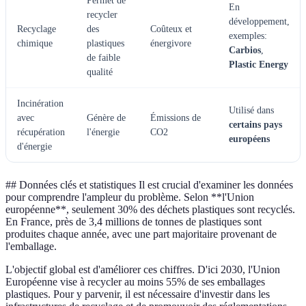
Permet de
En
recycler
développement,
Recyclage
des
Coûteux et
exemples:
chimique
plastiques
énergivore
Carbios
,
de faible
Plastic Energy
qualité
Incinération
Utilisé dans
avec
Génère de
Émissions de
certains pays
récupération
l'énergie
CO2
européens
d'énergie
## Données clés et statistiques Il est crucial d'examiner les données
pour comprendre l'ampleur du problème. Selon **l'Union
européenne**, seulement 30% des déchets plastiques sont recyclés.
En France, près de 3,4 millions de tonnes de plastiques sont
produites chaque année, avec une part majoritaire provenant de
l'emballage.
L'objectif global est d'améliorer ces chiffres. D'ici 2030, l'Union
Européenne vise à recycler au moins 55% de ses emballages
plastiques. Pour y parvenir, il est nécessaire d'investir dans les