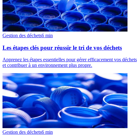
Gestion des déchets
6
min
Les étapes clés pour réussir le tri de vos déchets
Apprenez les étapes essentielles pour gérer efficacement vos déchets
et contribuer à un environnement plus propre.
Gestion des déchets
6
min