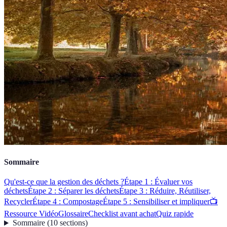
Sommaire
Qu'est-ce que la gestion des déchets ?
Étape 1 : Évaluer vos
déchets
Étape 2 : Séparer les déchets
Étape 3 : Réduire, Réutiliser,
Recycler
Étape 4 : Compostage
Étape 5 : Sensibiliser et impliquer
📺
Ressource Vidéo
Glossaire
Checklist avant achat
Quiz rapide
Sommaire
(
10
sections
)