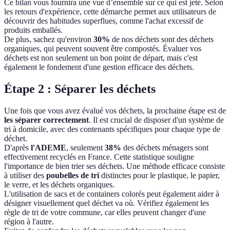
Ce bilan vous fournira une vue d’ensemble sur ce qui est jeté. Selon
les retours d'expérience, cette démarche permet aux utilisateurs de
découvrir des habitudes superflues, comme l'achat excessif de
produits emballés.
De plus, sachez qu'environ
30%
de nos déchets sont des déchets
organiques, qui peuvent souvent être compostés. Évaluer vos
déchets est non seulement un bon point de départ, mais c'est
également le fondement d'une gestion efficace des déchets.
Étape 2 : Séparer les déchets
Une fois que vous avez évalué vos déchets, la prochaine étape est de
les séparer correctement
. Il est crucial de disposer d'un système de
tri à domicile, avec des contenants spécifiques pour chaque type de
déchet.
D'après
l'ADEME
, seulement
38%
des déchets ménagers sont
effectivement recyclés en France. Cette statistique souligne
l'importance de bien trier ses déchets. Une méthode efficace consiste
à utiliser des
poubelles de tri
distinctes pour le plastique, le papier,
le verre, et les déchets organiques.
L'utilisation de sacs et de containers colorés peut également aider à
désigner visuellement quel déchet va où. Vérifiez également les
règle de tri de votre commune, car elles peuvent changer d'une
région à l'autre.