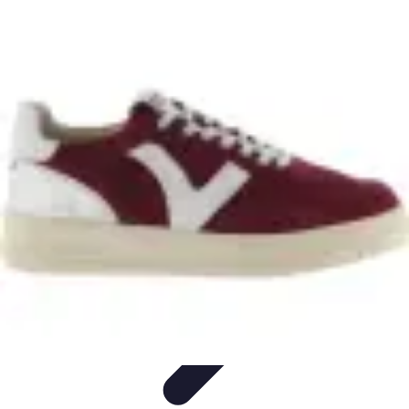
DéchetSmart
Réduction des déchets
Recyclage
Comparatifs
Avis
d'experts
Déchetterie
DéchetSmart