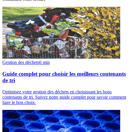
Gestion des déchets
6
min
Guide complet pour choisir les meilleurs contenants
de tri
Optimisez votre gestion des déchets en choisissant les bons
contenants de tri. Suivez notre guide complet pour savoir comment
faire le bon choix.