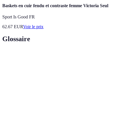
Baskets en cuir fendu et contraste femme Victoria Seul
Sport Is Good FR
62.67
EUR
Voir le prix
Glossaire
Terme
Définition
Processus de décomposition de matières
Compostage
organiques pour créer un amendement.
Méthode de séparation des différents types de
Tri Sélectif
déchets pour le recyclage.
Réduction
Stratégie visant à diminuer la quantité de déchets
des Déchets
produits.