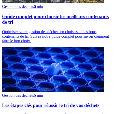
Gestion des déchets
6
min
Guide complet pour choisir les meilleurs contenants
de tri
Optimisez votre gestion des déchets en choisissant les bons
contenants de tri. Suivez notre guide complet pour savoir comment
faire le bon choix.
Gestion des déchets
6
min
Les étapes clés pour réussir le tri de vos déchets