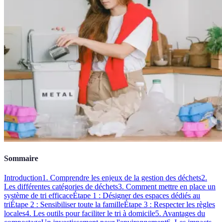
Sommaire
Introduction
1. Comprendre les enjeux de la gestion des déchets
2.
Les différentes catégories de déchets
3. Comment mettre en place un
système de tri efficace
Étape 1 : Désigner des espaces dédiés au
tri
Étape 2 : Sensibiliser toute la famille
Étape 3 : Respecter les règles
locales
4. Les outils pour faciliter le tri à domicile
5. Avantages du