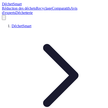
DéchetSmart
Réduction des déchets
Recyclage
Comparatifs
Avis
d'experts
Déchetterie
DéchetSmart