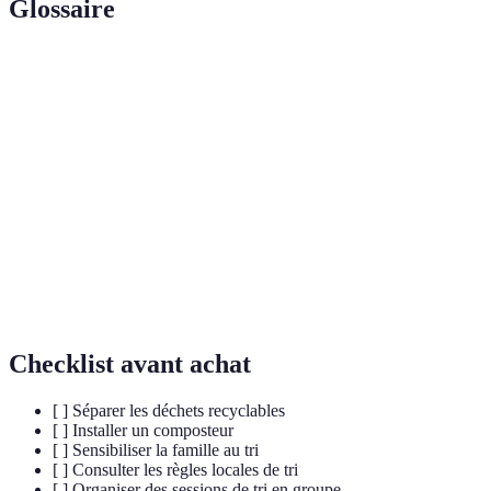
Glossaire
Terme
Définition
Transformation des déchets organiques en terreau
Compostage
grâce à la décomposition naturelle.
Processus de transformation des matériaux usagés
Recyclage
en nouveaux produits.
Déchet
Déchets présentant un risque pour la santé ou
hazardous
l'environnement.
Checklist avant achat
[ ] Séparer les déchets recyclables
[ ] Installer un composteur
[ ] Sensibiliser la famille au tri
[ ] Consulter les règles locales de tri
[ ] Organiser des sessions de tri en groupe