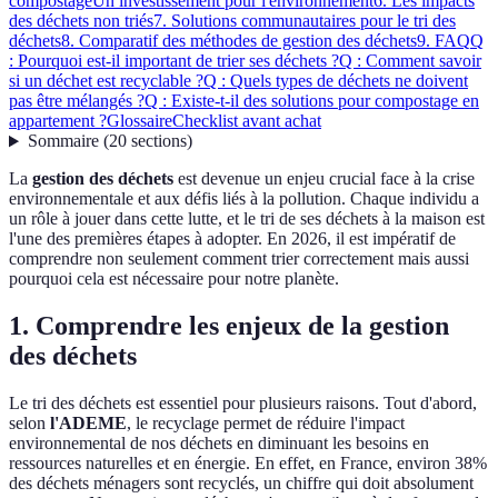
compostage
Un investissement pour l'environnement
6. Les impacts
des déchets non triés
7. Solutions communautaires pour le tri des
déchets
8. Comparatif des méthodes de gestion des déchets
9. FAQ
Q
: Pourquoi est-il important de trier ses déchets ?
Q : Comment savoir
si un déchet est recyclable ?
Q : Quels types de déchets ne doivent
pas être mélangés ?
Q : Existe-t-il des solutions pour compostage en
appartement ?
Glossaire
Checklist avant achat
Sommaire
(
20
sections
)
La
gestion des déchets
est devenue un enjeu crucial face à la crise
environnementale et aux défis liés à la pollution. Chaque individu a
un rôle à jouer dans cette lutte, et le tri de ses déchets à la maison est
l'une des premières étapes à adopter. En 2026, il est impératif de
comprendre non seulement comment trier correctement mais aussi
pourquoi cela est nécessaire pour notre planète.
1. Comprendre les enjeux de la gestion
des déchets
Le tri des déchets est essentiel pour plusieurs raisons. Tout d'abord,
selon
l'ADEME
, le recyclage permet de réduire l'impact
environnemental de nos déchets en diminuant les besoins en
ressources naturelles et en énergie. En effet, en France, environ 38%
des déchets ménagers sont recyclés, un chiffre qui doit absolument