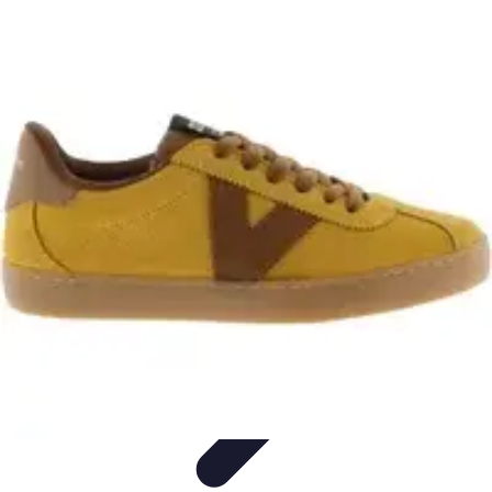
DéchetSmart
Réduction des déchets
Recyclage
Comparatifs
Avis
d'experts
Déchetterie
DéchetSmart