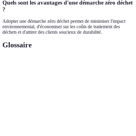
Quels sont les avantages d'une démarche zéro déchet
?
Adopter une démarche zéro déchet permet de minimiser l'impact
environnemental, d'économiser sur les coûts de traitement des
déchets et d'attirer des clients soucieux de durabilité.
Glossaire
Terme
Définition
Processus de transformation des déchets en nouveaux
Upcycling
produits de valeur.
Économie
Modèle économique visant à optimiser l'utilisation
circulaire
des ressources et à réduire les déchets.
Zéro
Philosophie cherchant à réduire au minimum la
déchet
production de déchets dans une organisation.