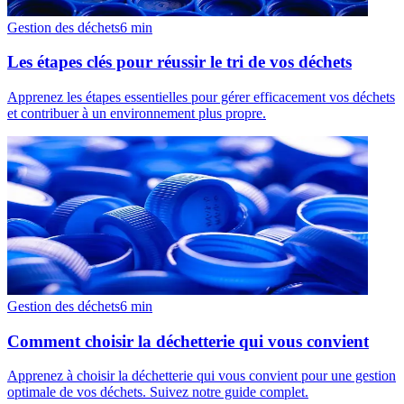
Gestion des déchets
6
min
Les étapes clés pour réussir le tri de vos déchets
Apprenez les étapes essentielles pour gérer efficacement vos déchets
et contribuer à un environnement plus propre.
Gestion des déchets
6
min
Comment choisir la déchetterie qui vous convient
Apprenez à choisir la déchetterie qui vous convient pour une gestion
optimale de vos déchets. Suivez notre guide complet.