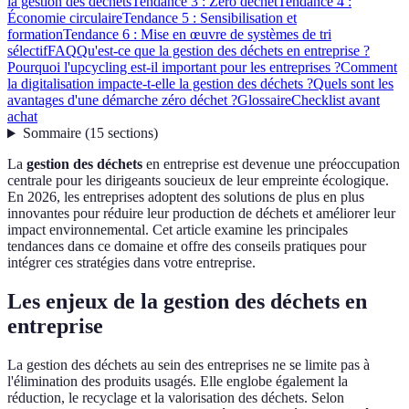
la gestion des déchets
Tendance 3 : Zéro déchet
Tendance 4 :
Économie circulaire
Tendance 5 : Sensibilisation et
formation
Tendance 6 : Mise en œuvre de systèmes de tri
sélectif
FAQ
Qu'est-ce que la gestion des déchets en entreprise ?
Pourquoi l'upcycling est-il important pour les entreprises ?
Comment
la digitalisation impacte-t-elle la gestion des déchets ?
Quels sont les
avantages d'une démarche zéro déchet ?
Glossaire
Checklist avant
achat
Sommaire
(
15
sections
)
La
gestion des déchets
en entreprise est devenue une préoccupation
centrale pour les dirigeants soucieux de leur empreinte écologique.
En 2026, les entreprises adoptent des solutions de plus en plus
innovantes pour réduire leur production de déchets et améliorer leur
impact environnemental. Cet article examine les principales
tendances dans ce domaine et offre des conseils pratiques pour
intégrer ces stratégies dans votre entreprise.
Les enjeux de la gestion des déchets en
entreprise
La gestion des déchets au sein des entreprises ne se limite pas à
l'élimination des produits usagés. Elle englobe également la
réduction, le recyclage et la valorisation des déchets. Selon