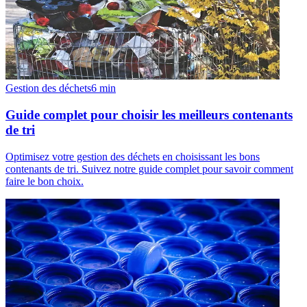
Gestion des déchets
6
min
Guide complet pour choisir les meilleurs contenants
de tri
Optimisez votre gestion des déchets en choisissant les bons
contenants de tri. Suivez notre guide complet pour savoir comment
faire le bon choix.