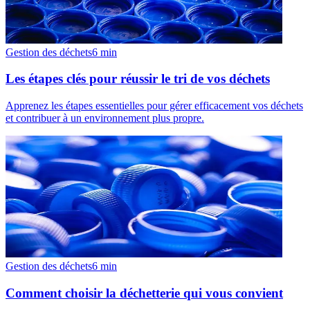
Gestion des déchets
6
min
Les étapes clés pour réussir le tri de vos déchets
Apprenez les étapes essentielles pour gérer efficacement vos déchets
et contribuer à un environnement plus propre.
Gestion des déchets
6
min
Comment choisir la déchetterie qui vous convient