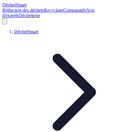
DéchetSmart
Réduction des déchets
Recyclage
Comparatifs
Avis
d'experts
Déchetterie
DéchetSmart