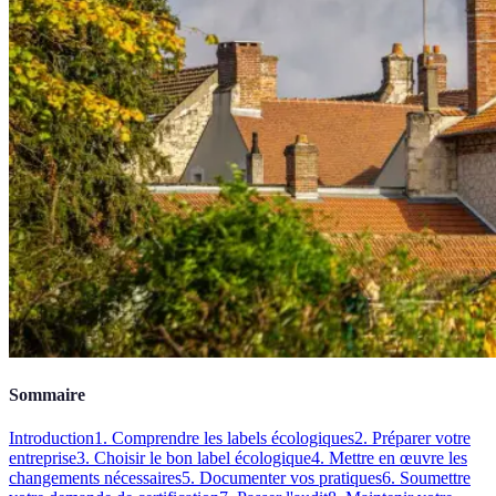
Sommaire
Introduction
1. Comprendre les labels écologiques
2. Préparer votre
entreprise
3. Choisir le bon label écologique
4. Mettre en œuvre les
changements nécessaires
5. Documenter vos pratiques
6. Soumettre