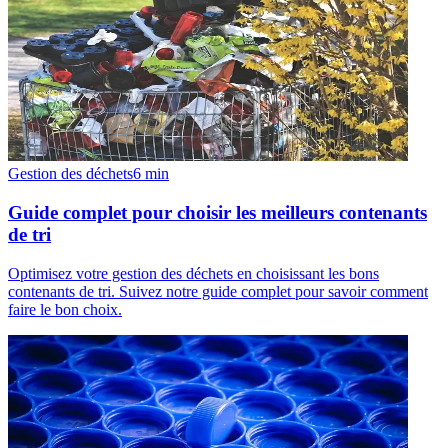
Gestion des déchets
6
min
Guide complet pour choisir les meilleurs contenants
de tri
Optimisez votre gestion des déchets en choisissant les bons
contenants de tri. Suivez notre guide complet pour savoir comment
faire le bon choix.