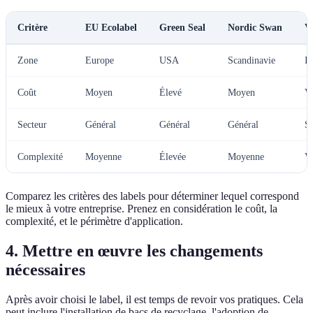
Critère
EU Ecolabel
Green Seal
Nordic Swan
Ve
Zone
Europe
USA
Scandinavie
In
Coût
Moyen
Élevé
Moyen
Va
Secteur
Général
Général
Général
Sp
Complexité
Moyenne
Élevée
Moyenne
Va
Comparez les critères des labels pour déterminer lequel correspond
le mieux à votre entreprise. Prenez en considération le coût, la
complexité, et le périmètre d'application.
4. Mettre en œuvre les changements
nécessaires
Après avoir choisi le label, il est temps de revoir vos pratiques. Cela
peut inclure l'installation de bacs de recyclage, l'adoption de