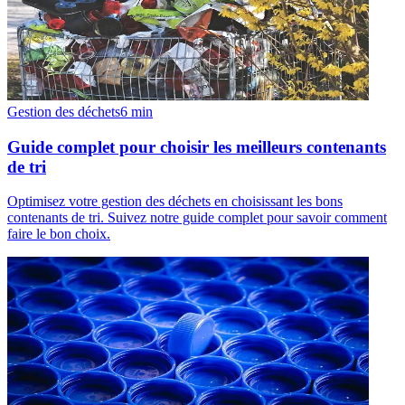
Gestion des déchets
6
min
Guide complet pour choisir les meilleurs contenants
de tri
Optimisez votre gestion des déchets en choisissant les bons
contenants de tri. Suivez notre guide complet pour savoir comment
faire le bon choix.