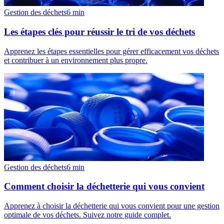
Gestion des déchets
6
min
Les étapes clés pour réussir le tri de vos déchets
Apprenez les étapes essentielles pour gérer efficacement vos déchets
et contribuer à un environnement plus propre.
Gestion des déchets
6
min
Comment choisir la déchetterie qui vous convient
Apprenez à choisir la déchetterie qui vous convient pour une gestion
optimale de vos déchets. Suivez notre guide complet.