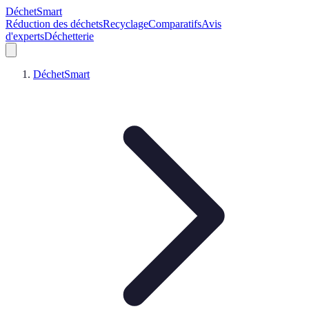
DéchetSmart
Réduction des déchets
Recyclage
Comparatifs
Avis
d'experts
Déchetterie
DéchetSmart