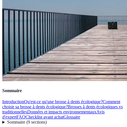
Sommaire
Introduction
Qu'est-ce qu'une brosse à dents écologique?
Comment
choisir sa brosse à dents écologique?
Brosses à dents écologiques vs
traditionnelles
Données et impacts environnementaux
Avis
d'expert
FAQ
Checklist avant achat
Glossaire
Sommaire
(
9
sections
)