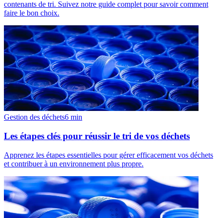
contenants de tri. Suivez notre guide complet pour savoir comment
faire le bon choix.
Gestion des déchets
6
min
Les étapes clés pour réussir le tri de vos déchets
Apprenez les étapes essentielles pour gérer efficacement vos déchets
et contribuer à un environnement plus propre.