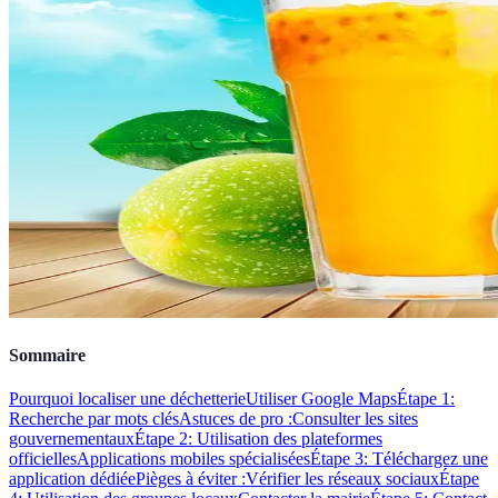
Sommaire
Pourquoi localiser une déchetterie
Utiliser Google Maps
Étape 1:
Recherche par mots clés
Astuces de pro :
Consulter les sites
gouvernementaux
Étape 2: Utilisation des plateformes
officielles
Applications mobiles spécialisées
Étape 3: Téléchargez une
application dédiée
Pièges à éviter :
Vérifier les réseaux sociaux
Étape