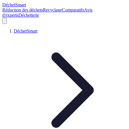
DéchetSmart
Réduction des déchets
Recyclage
Comparatifs
Avis
d'experts
Déchetterie
DéchetSmart