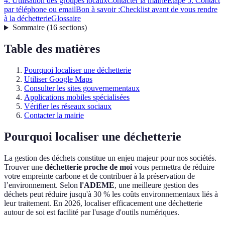
4: Utilisation des groupes locaux
Contacter la mairie
Étape 5: Contact
par téléphone ou email
Bon à savoir :
Checklist avant de vous rendre
à la déchetterie
Glossaire
Sommaire
(
16
sections
)
Table des matières
Pourquoi localiser une déchetterie
Utiliser Google Maps
Consulter les sites gouvernementaux
Applications mobiles spécialisées
Vérifier les réseaux sociaux
Contacter la mairie
Pourquoi localiser une déchetterie
La gestion des déchets constitue un enjeu majeur pour nos sociétés.
Trouver une
déchetterie proche de moi
vous permettra de réduire
votre empreinte carbone et de contribuer à la préservation de
l’environnement. Selon
l'ADEME
, une meilleure gestion des
déchets peut réduire jusqu'à 30 % les coûts environnementaux liés à
leur traitement. En 2026, localiser efficacement une déchetterie
autour de soi est facilité par l'usage d'outils numériques.